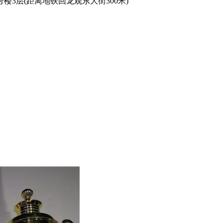
3层(距离地铁回龙观东大街300米)