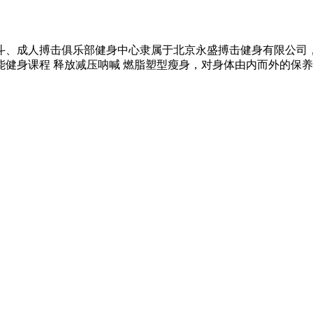
、成人搏击俱乐部健身中心隶属于北京永盛搏击健身有限公司，
健身课程 释放减压呐喊 燃脂塑型瘦身，对身体由内而外的保