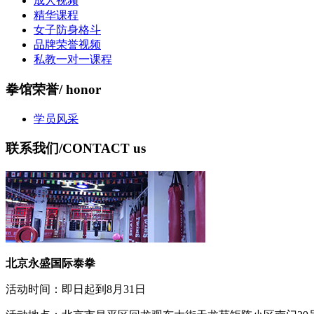
成人视频
精华课程
女子防身格斗
品牌荣誉视频
私教一对一课程
拳馆荣誉
/ honor
学员风采
联系我们
/CONTACT us
北京永盛国际泰拳
活动时间：即日起到8月31日