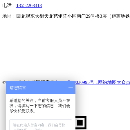
电话：
13552268318
地址：
回龙观东大街天龙苑矩阵小区南门29号楼3层（距离地铁
© 2020 北京永盛国际泰拳
京ICP备20030995号-1
网站地图
大众
请您留言
电话
短信
感谢您的关注，当前客服人员不在
地图
线，请填写一下您的信息，我们会
尽快和您联系。