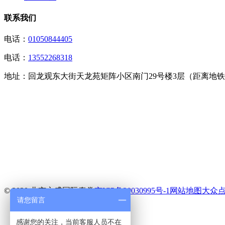
联系我们
电话：
01050844405
电话：
13552268318
地址：
回龙观东大街天龙苑矩阵小区南门29号楼3层（距离地铁
© 2020 北京永盛国际泰拳
京ICP备20030995号-1
网站地图
大众
请您留言
电话
短信
感谢您的关注，当前客服人员不在