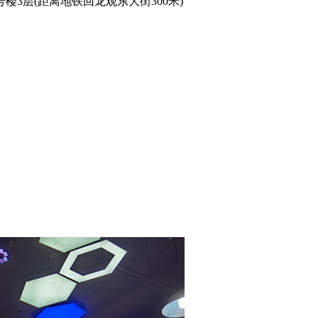
3层(距离地铁回龙观东大街300米)