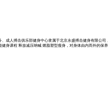
、成人搏击俱乐部健身中心隶属于北京永盛搏击健身有限公司，
健身课程 释放减压呐喊 燃脂塑型瘦身，对身体由内而外的保