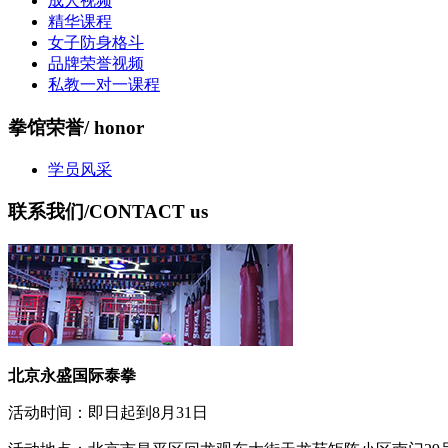
成人视频
精华课程
女子防身格斗
品牌荣誉视频
私教一对一课程
拳馆荣誉
/ honor
学员风采
联系我们
/CONTACT us
北京永盛国际泰拳
活动时间：即日起到8月31日