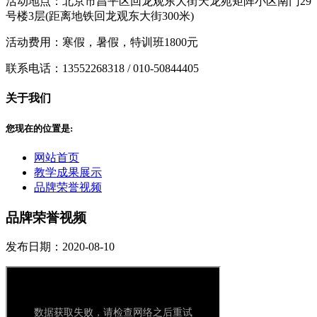
活动地点：北京市昌平区回龙观东大街天龙苑矩阵小区南门29
号楼3层(距离地铁回龙观东大街300米)
活动费用：寒假，暑假，特训班1800元
联系电话：13552268318 / 010-50844405
关于我们
您现在的位置是:
网站首页
教学成果展示
品牌荣誉视频
品牌荣誉视频
发布日期：2020-08-10