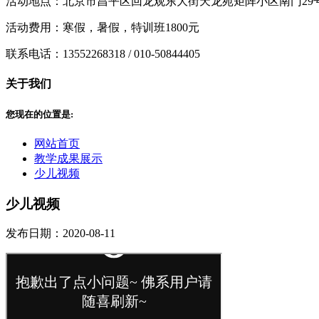
活动地点：北京市昌平区回龙观东大街天龙苑矩阵小区南门29号楼
活动费用：寒假，暑假，特训班1800元
联系电话：13552268318 / 010-50844405
关于我们
您现在的位置是:
网站首页
教学成果展示
少儿视频
少儿视频
发布日期：2020-08-11