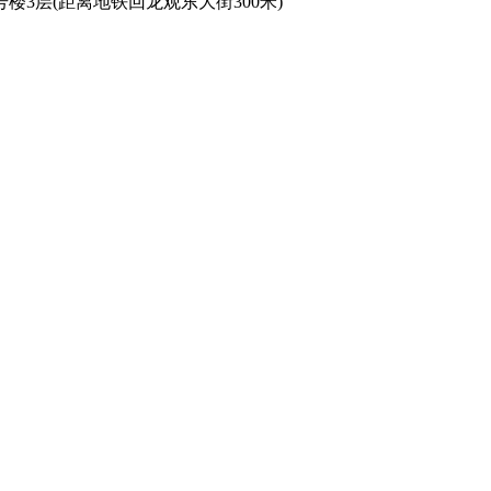
3层(距离地铁回龙观东大街300米)