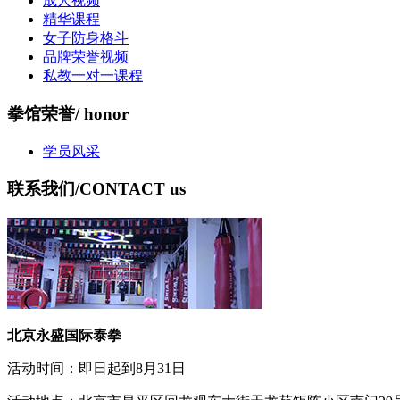
成人视频
精华课程
女子防身格斗
品牌荣誉视频
私教一对一课程
拳馆荣誉
/ honor
学员风采
联系我们
/CONTACT us
北京永盛国际泰拳
活动时间：即日起到8月31日