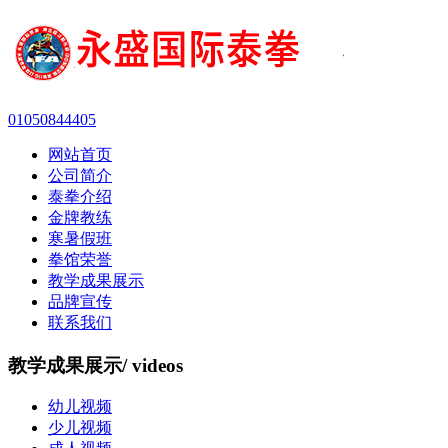
01050844405
网站首页
公司简介
泰拳介绍
金牌教练
寒暑假班
拳馆荣誉
教学成果展示
品牌宣传
联系我们
教学成果展示
/ videos
幼儿视频
少儿视频