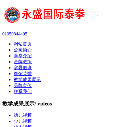
01050844405
网站首页
公司简介
泰拳介绍
金牌教练
寒暑假班
拳馆荣誉
教学成果展示
品牌宣传
联系我们
教学成果展示
/ videos
幼儿视频
少儿视频