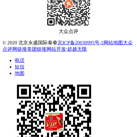
大众点评
© 2020 北京永盛国际泰拳
京ICP备20030995号-1
网站地图
大众
点评网链接
美团链接
网站开发
:
超越无限
电话
短信
地图