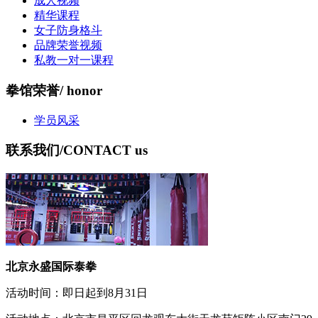
成人视频
精华课程
女子防身格斗
品牌荣誉视频
私教一对一课程
拳馆荣誉
/ honor
学员风采
联系我们
/CONTACT us
北京永盛国际泰拳
活动时间：即日起到8月31日