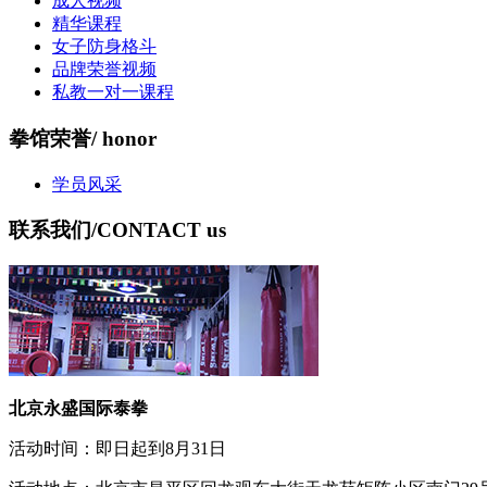
成人视频
精华课程
女子防身格斗
品牌荣誉视频
私教一对一课程
拳馆荣誉
/ honor
学员风采
联系我们
/CONTACT us
北京永盛国际泰拳
活动时间：即日起到8月31日