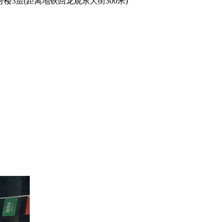
3层(距离地铁回龙观东大街300米)