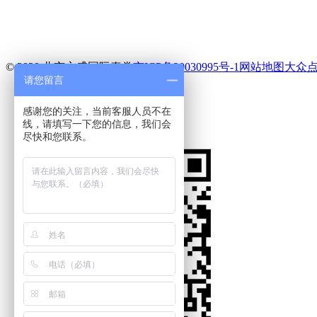
© 2020 北京永盛国际泰拳
京ICP备20030995号-1
网站地图
大众
请您留言
电话
短信
感谢您的关注，当前客服人员不在
地图
线，请填写一下您的信息，我们会
尽快和您联系。