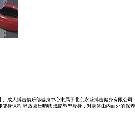
、成人搏击俱乐部健身中心隶属于北京永盛搏击健身有限公司，
健身课程 释放减压呐喊 燃脂塑型瘦身，对身体由内而外的保