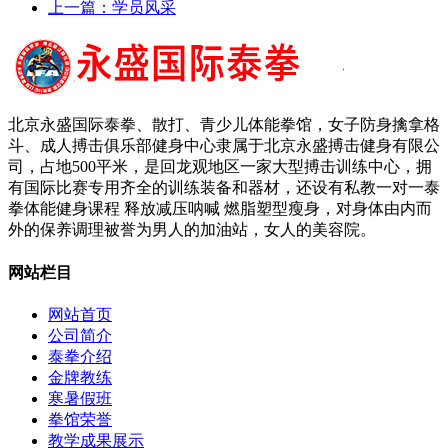
上一篇：
学员风采
北京永盛国际泰拳、散打、青少儿体能拳馆，女子防身擒拿格
斗、成人搏击俱乐部健身中心隶属于北京永盛搏击健身有限公
司，占地500平米，是回龙观地区一家大型搏击训练中心，拥
有国际比赛专用齐全的训练装备和器材，还设有私教一对一泰
拳体能健身课程 释放减压呐喊 燃脂塑型瘦身，对身体由内而
外的保养调理被誉为男人的加油站，女人的美容院。
网站栏目
网站首页
公司简介
泰拳介绍
金牌教练
寒暑假班
拳馆荣誉
教学成果展示