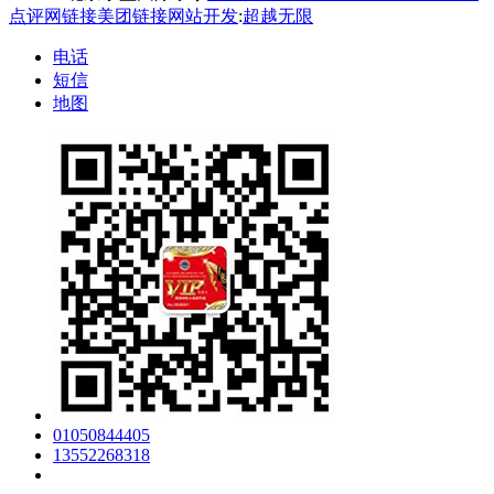
点评网链接
美团链接
网站开发
:
超越无限
电话
短信
地图
01050844405
13552268318