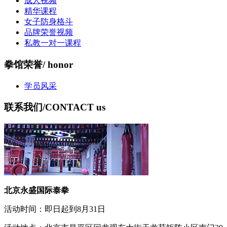
成人视频
精华课程
女子防身格斗
品牌荣誉视频
私教一对一课程
拳馆荣誉
/ honor
学员风采
联系我们
/CONTACT us
北京永盛国际泰拳
活动时间：即日起到8月31日