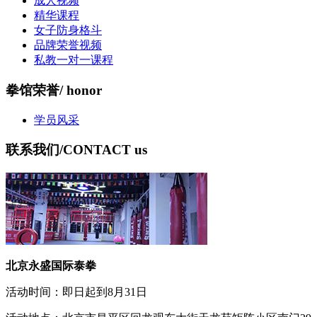
成人视频
精华课程
女子防身格斗
品牌荣誉视频
私教一对一课程
拳馆荣誉
/ honor
学员风采
联系我们
/CONTACT us
北京永盛国际泰拳
活动时间：即日起到8月31日