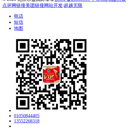
点评网链接
美团链接
网站开发
:
超越无限
电话
短信
地图
01050844405
13552268318