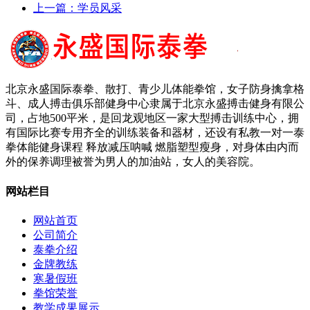
上一篇：
学员风采
北京永盛国际泰拳、散打、青少儿体能拳馆，女子防身擒拿格
斗、成人搏击俱乐部健身中心隶属于北京永盛搏击健身有限公
司，占地500平米，是回龙观地区一家大型搏击训练中心，拥
有国际比赛专用齐全的训练装备和器材，还设有私教一对一泰
拳体能健身课程 释放减压呐喊 燃脂塑型瘦身，对身体由内而
外的保养调理被誉为男人的加油站，女人的美容院。
网站栏目
网站首页
公司简介
泰拳介绍
金牌教练
寒暑假班
拳馆荣誉
教学成果展示