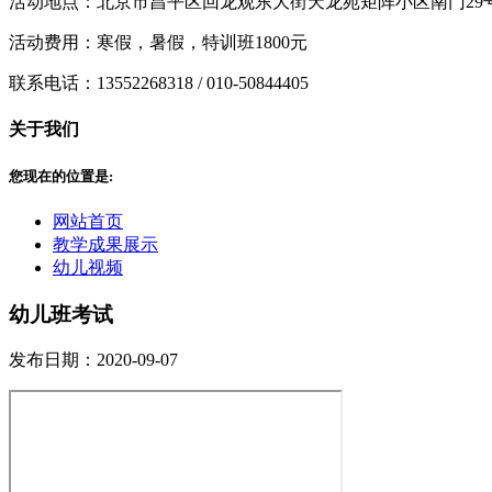
活动地点：北京市昌平区回龙观东大街天龙苑矩阵小区南门29号楼
活动费用：寒假，暑假，特训班1800元
联系电话：13552268318 / 010-50844405
关于我们
您现在的位置是:
网站首页
教学成果展示
幼儿视频
幼儿班考试
发布日期：2020-09-07