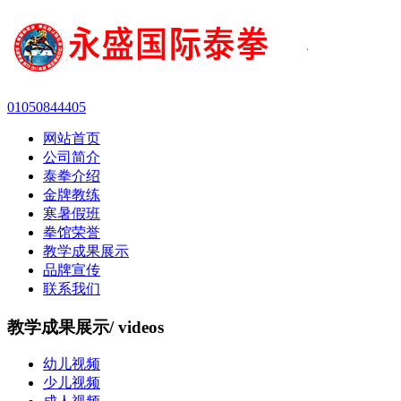
01050844405
网站首页
公司简介
泰拳介绍
金牌教练
寒暑假班
拳馆荣誉
教学成果展示
品牌宣传
联系我们
教学成果展示
/ videos
幼儿视频
少儿视频