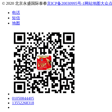
© 2020 北京永盛国际泰拳
京ICP备20030995号-1
网站地图
大众
电话
短信
地图
01050844405
13552268318