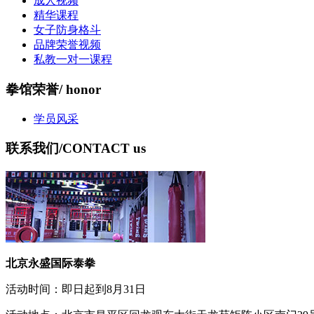
成人视频
精华课程
女子防身格斗
品牌荣誉视频
私教一对一课程
拳馆荣誉
/ honor
学员风采
联系我们
/CONTACT us
北京永盛国际泰拳
活动时间：即日起到8月31日