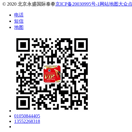
© 2020 北京永盛国际泰拳
京ICP备20030995号-1
网站地图
大众
电话
短信
地图
01050844405
13552268318