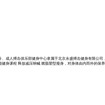
、成人搏击俱乐部健身中心隶属于北京永盛搏击健身有限公司，
健身课程 释放减压呐喊 燃脂塑型瘦身，对身体由内而外的保