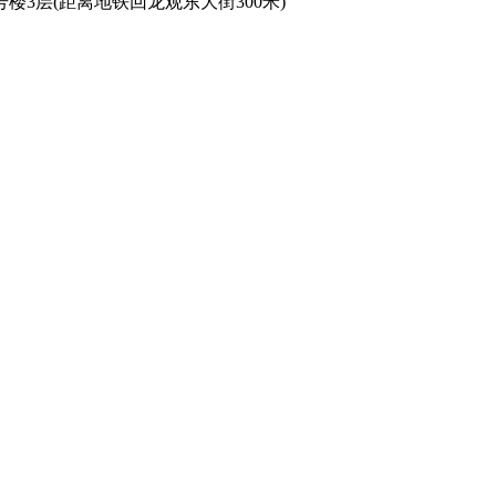
3层(距离地铁回龙观东大街300米)