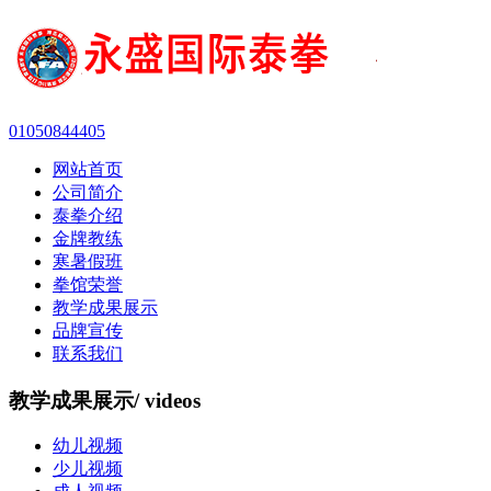
01050844405
网站首页
公司简介
泰拳介绍
金牌教练
寒暑假班
拳馆荣誉
教学成果展示
品牌宣传
联系我们
教学成果展示
/ videos
幼儿视频
少儿视频