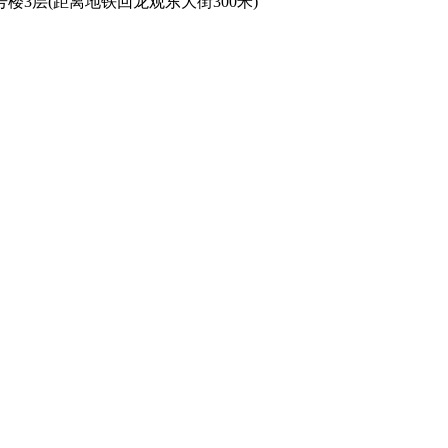
3层(距离地铁回龙观东大街300米)