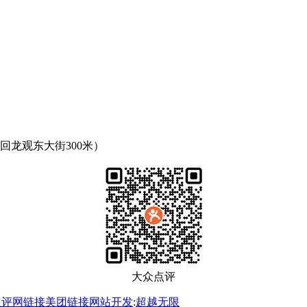
回龙观东大街300米）
大众点评
点评网链接
美团链接
网站开发
:
超越无限