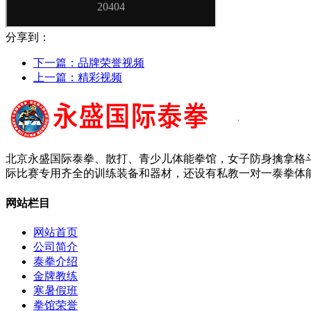
分享到：
下一篇：
品牌荣誉视频
上一篇：
精彩视频
北京永盛国际泰拳、散打、青少儿体能拳馆，女子防身擒拿格斗
际比赛专用齐全的训练装备和器材，还设有私教一对一泰拳体能
网站栏目
网站首页
公司简介
泰拳介绍
金牌教练
寒暑假班
拳馆荣誉