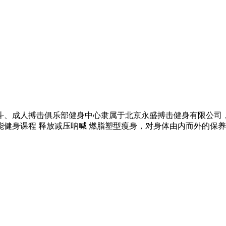
、成人搏击俱乐部健身中心隶属于北京永盛搏击健身有限公司，
健身课程 释放减压呐喊 燃脂塑型瘦身，对身体由内而外的保